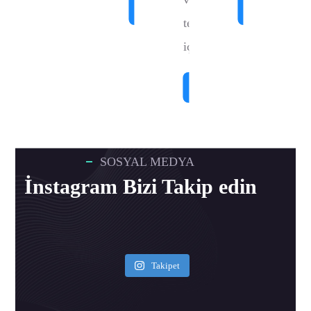
DEVAMI
DEVAMI
testi
içerir.
DEVAMI
SOSYAL MEDYA
İnstagram Bizi Takip edin
Takipet