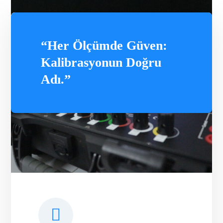
“Her Ölçümde Güven:
Kalibrasyonun Doğru
Adı.”